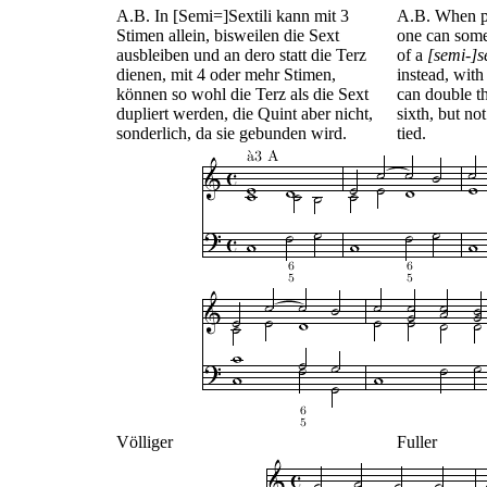
A.B. In [Semi=]Sextili kann mit 3
A.B. When pl
Stimen allein, bisweilen die Sext
one can some
ausbleiben und an dero statt die Terz
of a
[semi-]se
dienen, mit 4 oder mehr Stimen,
instead, with
können so wohl die Terz als die Sext
can double th
dupliert werden, die Quint aber nicht,
sixth, but not 
sonderlich, da sie gebunden wird.
tied.
Völliger
Fuller