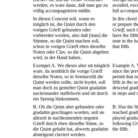
werden, es ware dann, daß man gar zu
avoided, exce
völlig accompagnieren müßte.
full accompa
In diesen Concent soll, wann es
In this chord 
möglich ist, die Quint durch den
or prepare th
vorigen Grieff gebunden oder
Grieff
, such 
vorbereitet werden, also daß [man] die
have the fift
Stimme, so die Quint machen soll,
note in the 
schon in vorigen Grieff eben dieselbe
that fifth.
Noten oder Clav, so die Quint abgeben
wird, in der Hand haben.
Exempel A. Wo dieses aber nit möglich
Example A. W
ware, da nemblich die vorige Grieff
since the pr
dieselbe Noten, so in Semisextili die
permit that 
Quint werden sollte, nicht leydet, soll
fifth in the
se
man doch zu gemelter Quint gradatim
descend gradu
nacheinander staffelweis und nit durch
in steps and 
ein Sprung hinkommen.
B. Ob die Quint aber gebunden oder
B. Has the fi
gradatim geschlagen worden, soll sie
reached gradu
allezeit in nachkomenden negsten
played gradu
Grieff durch eben dieselbe Stime, so
following
Gr
die Quint gehabt hat, abwerts gradatim
the fifth.
absteigend claviert werden.