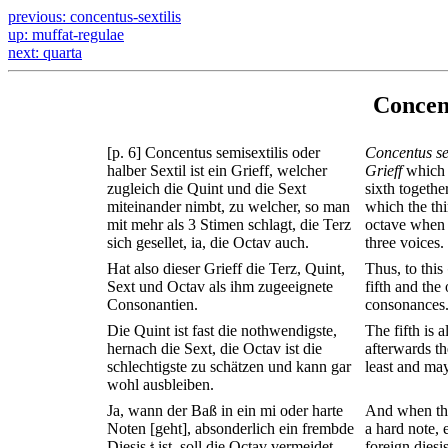
previous: concentus-sextilis
up: muffat-regulae
next: quarta
Concent
[p. 6] Concentus semisextilis oder
Concentus se
halber Sextil ist ein Grieff, welcher
Grieff
which t
zugleich die Quint und die Sext
sixth togethe
miteinander nimbt, zu welcher, so man
which the thi
mit mehr als 3 Stimen schlagt, die Terz
octave when 
sich gesellet, ia, die Octav auch.
three voices.
Hat also dieser Grieff die Terz, Quint,
Thus, to this
Sext und Octav als ihm zugeeignete
fifth and the
Consonantien.
consonances
Die Quint ist fast die nothwendigste,
The fifth is 
hernach die Sext, die Octav ist die
afterwards th
schlechtigste zu schätzen und kann gar
least and may
wohl ausbleiben.
Ja, wann der Baß in ein mi oder harte
And when the
Noten [geht], absonderlich ein frembde
a hard note, 
Diesis
ist, soll die Octav vermeidet
foreign diesi