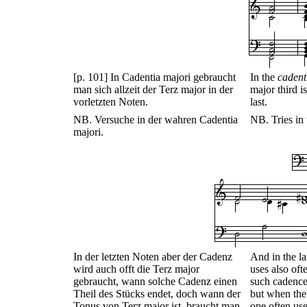
[p. 101] In Cadentia majori gebraucht
In the
cadent
man sich allzeit der Terz major in der
major third i
vorletzten Noten.
last.
NB. Versuche in der wahren Cadentia
NB. Tries in 
majori.
In der letzten Noten aber der Cadenz
And in the la
wird auch offt die Terz major
uses also oft
gebraucht, wann solche Cadenz einen
such cadence 
Theil des Stücks endet, doch wann der
but when the 
Tonus von Terz major ist, braucht man
one often use