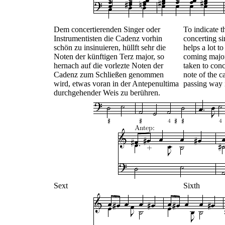
Dem concertierenden Singer oder
To indicate t
Instrumentisten die Cadenz vorhin
concerting sin
schön zu insinuieren, hüllft sehr die
helps a lot to
Noten der künftigen Terz major, so
coming major
hernach auf die vorlezte Noten der
taken to conc
Cadenz zum Schließen genommen
note of the c
wird, etwas voran in der Antepenultima
passing way 
durchgehender Weis zu berühren.
Sext
Sixth