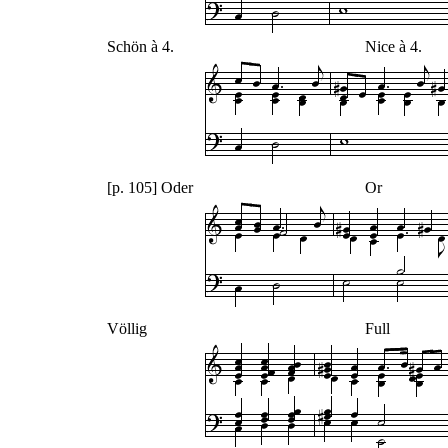
Schön à 4.
Nice à 4.
[p. 105] Oder
Or
Völlig
Full