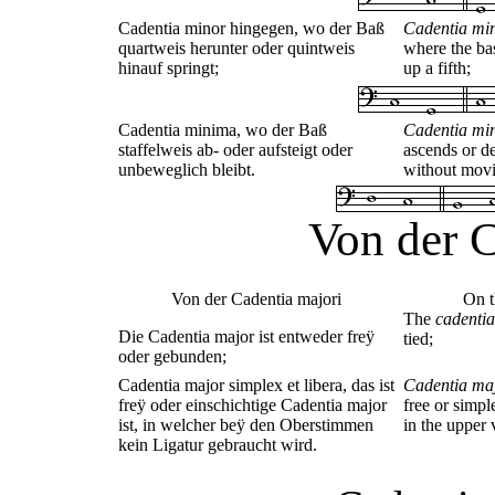
Cadentia minor hingegen, wo der Baß
Cadentia mi
quartweis herunter oder quintweis
where the ba
hinauf springt;
up a fifth;
Cadentia minima, wo der Baß
Cadentia mi
staffelweis ab- oder aufsteigt oder
ascends or de
unbeweglich bleibt.
without mov
Von der C
Von der Cadentia majori
On 
The
cadenti
Die Cadentia major ist entweder freÿ
tied;
oder gebunden;
Cadentia major simplex et libera, das ist
Cadentia maj
freÿ oder einschichtige Cadentia major
free or simp
ist, in welcher beÿ den Oberstimmen
in the upper 
kein Ligatur gebraucht wird.