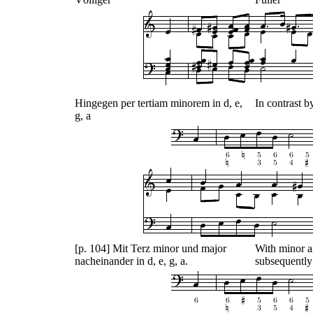
Hingegen per tertiam minorem in d, e,
In contrast by
g, a
[p. 104] Mit Terz minor und major
With minor a
nacheinander in d, e, g, a.
subsequently i