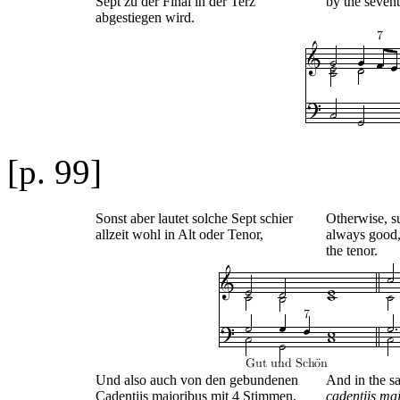
Sept zu der Final in der Terz
by the seventh
abgestiegen wird.
[p. 99]
Sonst aber lautet solche Sept schier
Otherwise, s
allzeit wohl in Alt oder Tenor,
always good, 
the tenor.
Und also auch von den gebundenen
And in the s
Cadentiis majoribus mit 4 Stimmen.
cadentiis ma