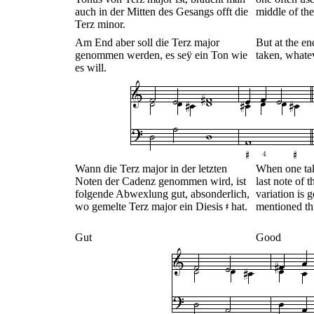
auch in der Mitten des Gesangs offt die
middle of the
Terz minor.
Am End aber soll die Terz major
But at the en
genommen werden, es seÿ ein Ton wie
taken, whatev
es will.
Wann die Terz major in der letzten
When one take
Noten der Cadenz genommen wird, ist
last note of 
folgende Abwexlung gut, absonderlich,
variation is 
wo gemelte Terz major ein Diesis
hat.
mentioned th
Gut
Good