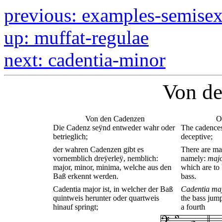
previous: examples-semisext
up: muffat-regulae
next: cadentia-minor
Von d
Von den Cadenzen
O
Die Cadenz seÿnd entweder wahr oder
The cadences 
betrieglich;
deceptive;
der wahren Cadenzen gibt es
There are mai
vornemblich dreÿerleÿ, nemblich:
namely:
maj
major, minor, minima, welche aus den
which are to
Baß erkennt werden.
bass.
Cadentia major ist, in welcher der Baß
Cadentia ma
quintweis herunter oder quartweis
the bass jum
hinauf springt;
a fourth