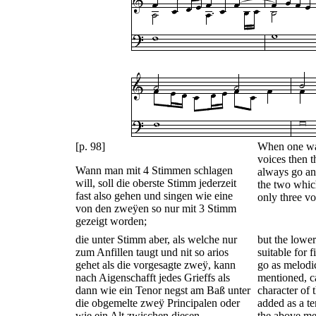
[p. 98]
When one wan
voices then 
Wann man mit 4 Stimmen schlagen
always go an
will, soll die oberste Stimm jederzeit
the two whi
fast also gehen und singen wie eine
only three vo
von den zweÿen so nur mit 3 Stimm
gezeigt worden;
die unter Stimm aber, als welche nur
but the lower
zum Anfillen taugt und nit so arios
suitable for 
gehet als die vorgesagte zweÿ, kann
go as melodi
nach Aigenschafft jedes Grieffs als
mentioned, c
dann wie ein Tenor negst am Baß unter
character of 
die obgemelte zweÿ Principalen oder
added as a t
wie ein Alt zwischen diesen
the above me