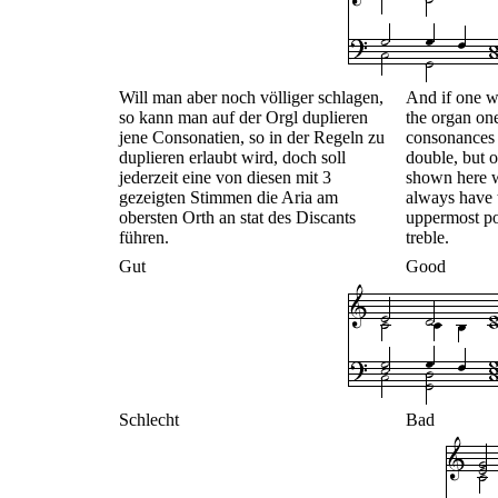
Will man aber noch völliger schlagen,
And if one wa
so kann man auf der Orgl duplieren
the organ one
jene Consonatien, so in der Regeln zu
consonances 
duplieren erlaubt wird, doch soll
double, but o
jederzeit eine von diesen mit 3
shown here w
gezeigten Stimmen die Aria am
always have 
obersten Orth an stat des Discants
uppermost pos
führen.
treble.
Gut
Good
Schlecht
Bad