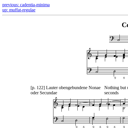
previous: cadentia-minima
up: muffat-regulae
C
[p. 122] Lauter obengebundene Nonae
Nothing but u
oder Secundae
seconds