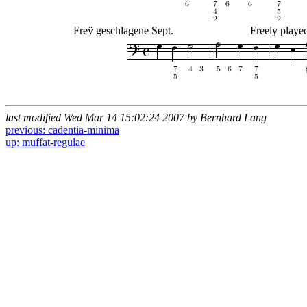
Freÿ geschlagene Sept.
Freely playe
last modified Wed Mar 14 15:02:24 2007 by Bernhard Lang
previous: cadentia-minima
up: muffat-regulae